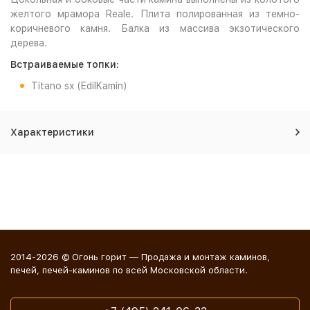
желтого мрамора Reale. Плита полированная из темно-
коричневого камня. Балка из массива экзотического
дерева.
Встраиваемые топки:
Titano sx (EdilKamin)
Характеристики
2014-2026 © Огонь горит — Продажа и монтаж каминов,
печей, печей-каминов по всей Московской области.