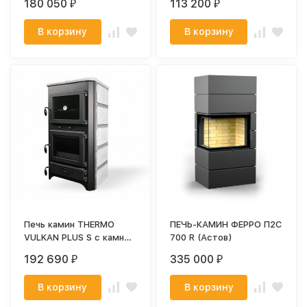
180 050
113 200
₽
₽
В корзину
В корзину
Печь камин THERMO
ПЕЧЬ-КАМИН ФЕРРО П2С
VULKAN PLUS S с камнем
700 R (Астов)
(MBS)
192 690
335 000
₽
₽
В корзину
В корзину