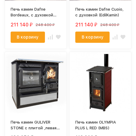
Печь камин Dafne
Печь камин Dafne Cuoio,
Bordeaux, с духовкой
с духовкой (EdilKamin)
(EdilKamin)
211 140
211 140
248 400
248 400
₽
₽
₽
₽
В корзину
В корзину
Печь камин GULIVER
Печь камин OLYMPIA
STONE с плитой ,левая
PLUS L RED (MBS)
(GUCHA)