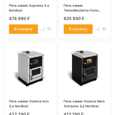
Печь камин Suprema (La
Печь камин
Nordica)
TermoNicoletta Forno
D.S.A (La Nordica)
474 990
625 890
₽
₽
В корзину
В корзину
Печь камин Vicenza Inox
Печь камин Vicenza Nero
(La Nordica)
Antracite (La Nordica)
422 290
413 290
₽
₽