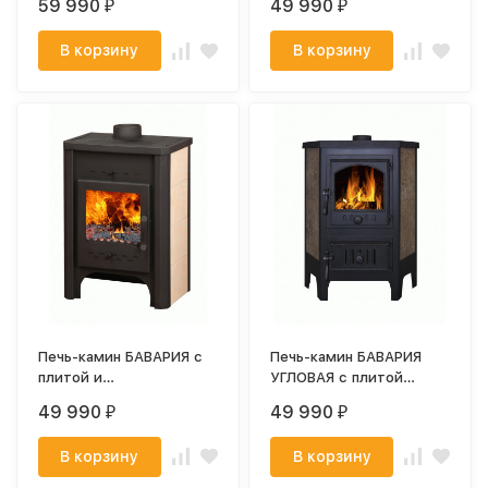
59 990
49 990
₽
₽
В корзину
В корзину
Печь-камин БАВАРИЯ с
Печь-камин БАВАРИЯ
плитой и
УГЛОВАЯ с плитой
теплообменником
(ЭкоКамин)
49 990
49 990
₽
₽
(ЭкоКамин)
В корзину
В корзину